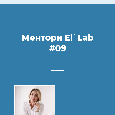
Ментори El`Lab
#09