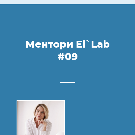
Ментори El`Lab
#09